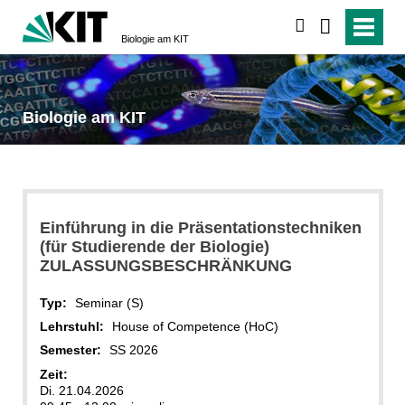
suchen
Biologie am KIT
Biologie am KIT
Einführung in die Präsentationstechniken
(für Studierende der Biologie)
ZULASSUNGSBESCHRÄNKUNG
Typ:
Seminar (S)
Lehrstuhl:
House of Competence (HoC)
Semester:
SS 2026
Zeit:
Di. 21.04.2026