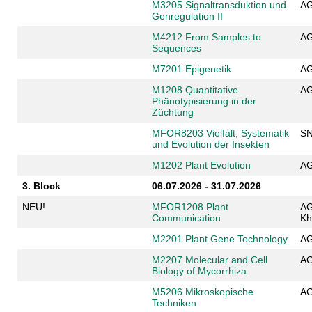
M3205 Signaltransduktion und
AG
Genregulation II
M4212 From Samples to
AG
Sequences
M7201 Epigenetik
AG
M
1208
Quantitative
AG
Phänotypisierung in der
Züchtung
MFOR8203 Vielfalt, Systematik
SN
und Evolution der Insekten
M1202 Plant Evolution
AG
3. Block
06.07.2026 - 31.07.2026
NEU!
MFOR1208 Plant
AG
Communication
Kh
M2201 Plant Gene Technology
AG
M2207 Molecular and Cell
AG
Biology of Mycorrhiza
M5206 Mikroskopische
AG
Techniken