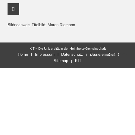
Youtube Profil
Bildnachweis Titelbild: Maren Riemann
KIT – Die Universität in der Helmholtz-Gemeinschaft
letzte Änderung: 07.04.2026
Home
Impressum
Datenschutz
Barrierefreiheit
Sitemap
KIT