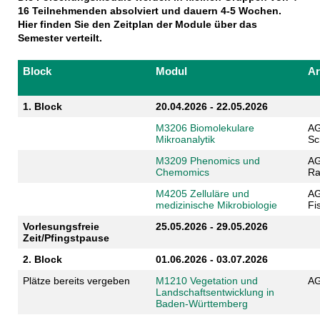
16 Teilnehmenden absolviert und dauern 4-5 Wochen.
Hier finden Sie den Zeitplan der Module über das
Semester verteilt.
Block
Modul
Ar
1. Block
20.04.2026 - 22.05.2026
M3206 Biomolekulare
AG
Mikroanalytik
Sc
M3209 Phenomics und
AG
Chemomics
Ra
M4205 Zelluläre und
AG
medizinische Mikrobiologie
Fi
Vorlesungsfreie
25.05.2026 - 29.05.2026
Zeit/Pfingstpause
2. Block
01.06.2026 - 03.07.2026
Plätze bereits vergeben
M1210 Vegetation und
AG
Landschaftsentwicklung in
Baden-Württemberg