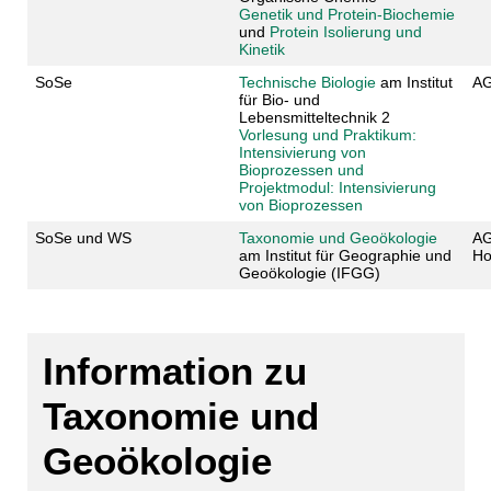
Genetik und Prote
in-Biochemie
und
Protein Isolierung und
Kinetik
SoSe
Technische Biologie
am Institut
AG
für Bio- und
Lebensmitteltechnik 2
Vorlesung und Praktikum:
Intensivierung von
Bioprozessen und
Projektmodul: Intensivierung
von Bioprozessen
SoSe und WS
Taxonomie und Geoökologie
AG
am Institut für Geographie und
Ho
Geoökologie (IFGG)
Information zu
Taxonomie und
Geoökologie