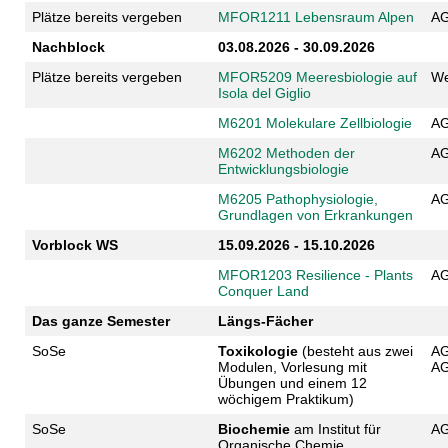
Plätze bereits vergeben
MFOR1211 Lebensraum Alpen
AG
Nachblock
03.08.2026 - 30.09.2026
Plätze bereits vergeben
MFOR5209 Meeresbiologie auf
We
Isola del Giglio
M6201 Molekulare Zellbiologie
AG
M6202 Methoden der
AG
Entwicklungsbiologie
M6205 Pathophysiologie,
AG
Grundlagen von Erkrankungen
Vorblock WS
15.09.2026 - 15.10.2026
MFOR1203 Resilience - Plants
AG
Conquer Land
Das ganze Semester
Längs-Fächer
SoSe
Toxikologie
(besteht aus zwei
AG
Modulen, Vorlesung mit
AG
Übungen und einem 12
wöchigem Praktikum)
SoSe
Biochemie
am Institut für
AG
Organische Chemie