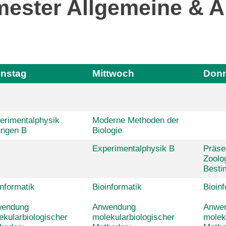
mester Allgemeine & 
enstag
Mittwoch
Donn
erimentalphysik
Moderne Methoden der
ngen B
Biologie
Experimentalphysik B
Präse
Zoolo
Besti
informatik
Bioinformatik
Bioinf
endung
Anwendung
Anwe
ekularbiologischer
molekularbiologischer
molek