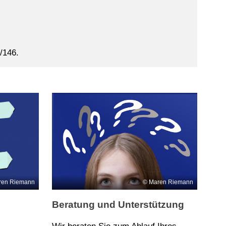
/146.
ren Riemann
Maren Riemann
Beratung und Unterstützung