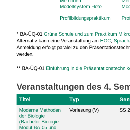
Methoden:
Met
Modellsystem Hefe
Mod
Profilbildungspraktikum
Pro
* BA-ÜQ-01
Grüne Schule und zum Praktikum Mikr
Alternativ kann eine Veranstaltung am
HOC
,
Sprach
Anmeldung erfolgt paralel zu den Präsentationstech
werden.
** BA-ÜQ-01
Einführung in die Präsentationstechnik
Veranstaltungen des 4. Se
Titel
Typ
Sem
Moderne Methoden
Vorlesung (V)
SS 2
der Biologie
(Bachelor Biologie
Modul BA-05 und