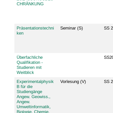
CHRÄNKUNG
Präsentationstechni
Seminar (S)
SS 2
ken
Überfachliche
SS2
Qualifikation -
Studieren mit
Weitblick
Experimentalphysik
Vorlesung (V)
SS 2
B für die
Studiengänge
Angew. Geowiss.,
Angew.
Umweltinformatik,
Biologie, Chemie,