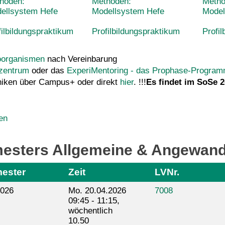
hoden:
Methoden:
Metho
ellsystem Hefe
Modellsystem Hefe
Model
filbildungspraktikum
Profilbildungspraktikum
Profi
oorganismen
nach Vereinbarung
zentrum
oder das
ExperiMentoring - das Prophase-Progra
niken über Campus+ oder direkt
hier
. !!!
Es findet im SoSe 2
en
mesters Allgemeine & Angewand
ester
Zeit
LVNr.
026
Mo. 20.04.2026
7008
09:45 - 11:15,
wöchentlich
10.50