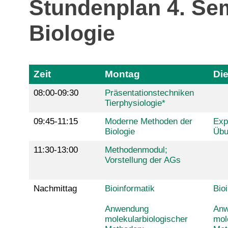
Stundenplan 4. Se
Biologie
Zeit
Montag
Di
08:00-09:30
Präsentationstechniken
Tierphysiologie*
09:45-11:15
Moderne Methoden der
Exp
Biologie
Übu
11:30-13:00
Methodenmodul;
Vorstellung der AGs
Nachmittag
Bioinformatik
Bio
Anwendung
Anw
molekularbiologischer
mol