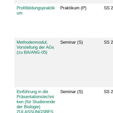
Profilbildungspraktik
Praktikum (P)
SS 2
um
Methodenmodul;
Seminar (S)
SS 2
Vorstellung der AGs
(zu BA/ANG-05)
Einführung in die
Seminar (S)
SS 2
Präsentationstechni
ken (für Studierende
der Biologie)
ZULASSUNGSBES