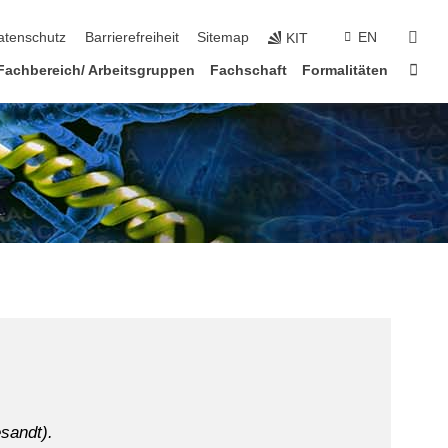
suc
atenschutz
Barrierefreiheit
Sitemap
EN
KIT
Star
Fachbereich/ Arbeitsgruppen
Fachschaft
Formalitäten
esandt).