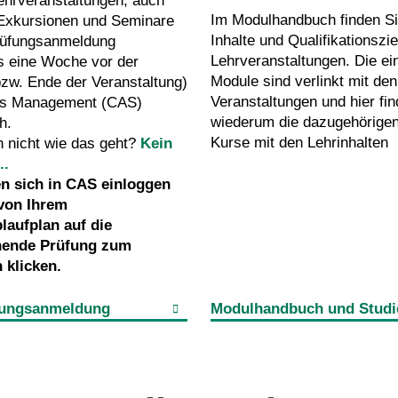
ehrveranstaltungen, auch
Im Modulhandbuch finden Si
 Exkursionen und Seminare
Inhalte und Qualifikationszi
Prüfungsanmeldung
Lehrveranstaltungen. Die ei
s eine Woche vor der
Module sind verlinkt mit den
bzw. Ende der Veranstaltung)
Veranstaltungen und hier fin
s Management (CAS)
wiederum die dazugehörigen
h.
Kurse mit den Lehrinhalten
n nicht wie das geht?
Kein
..
n sich in CAS einloggen
von Ihrem
laufplan auf die
hende Prüfung zum
 klicken.
ungsanmeldung
Modulhandbuch und Studi