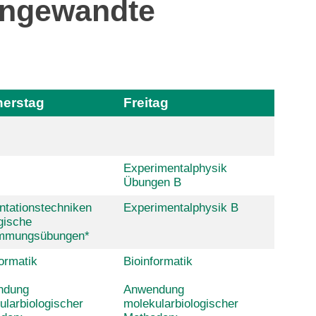
Angewandte
erstag
Freitag
Experimentalphysik
Übungen B
ntationstechniken
Experimentalphysik B
gische
mmungsübungen*
ormatik
Bioinformatik
ndung
Anwendung
ularbiologischer
molekularbiologischer