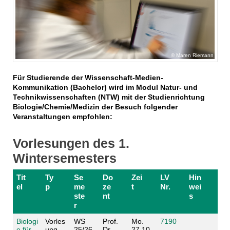
Maren Riemann
Für Studierende der Wissenschaft-Medien-
Kommunikation (Bachelor) wird im Modul Natur- und
Technikwissenschaften (NTW) mit der Studienrichtung
Biologie/Chemie/Medizin der Besuch folgender
Veranstaltungen empfohlen:
Vorlesungen des 1.
Wintersemesters
Tit
Ty
Se
Do
Zei
LV
Hin
el
p
me
ze
t
Nr.
wei
ste
nt
s
r
Biologi
Vorles
WS
Prof.
Mo.
7190
e für
ung
25/26
Dr.
27.10.