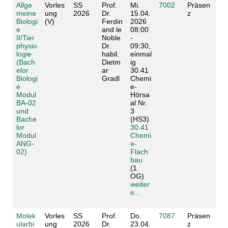
Allge
Vorles
SS
Prof.
Mi.
7002
Präsen
meine
ung
2026
Dr.
15.04.
z
Biologi
(V)
Ferdin
2026
e
and le
08:00
II/Tier
Noble
-
physio
Dr.
09:30,
logie
habil.
einmal
(Bach
Dietm
ig
elor
ar
30.41
Biologi
Gradl
Chemi
e
e-
Modul
Hörsa
BA-02
al Nr.
und
3
Bache
(HS3)
lor
30.41
Modul
Chemi
ANG-
e-
02)
Flach
bau
(1.
OG)
weiter
e...
Molek
Vorles
SS
Prof.
Do.
7087
Präsen
ularbi
ung
2026
Dr.
23.04.
z