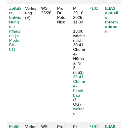
Zellulä
Vorles
WS
Prof.
Mi.
7101
ILIAS
re
ung
25/26
Dr.
29.10.
aktuell
Entwic
(V)
Peter
2025
e
klung
Nick
11:30
Inform
der
-
atione
Pflanz
13:00,
n
en (zu
wöche
Modul
ntlich
BA-
30.41
01)
Chemi
e-
Hörsa
al Nr.
3
(HS3)
30.41
Chemi
e-
Flach
bau
(1.
OG)
weiter
e...
Einfüh
Vorles
WS
Prof.
Fr.
7191
ILIAS