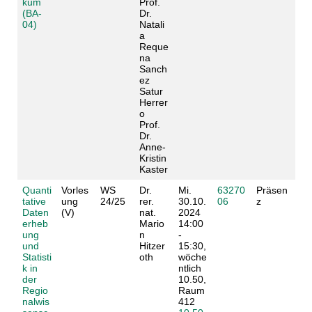
kum
Prof.
(BA-
Dr.
04)
Natali
a
Reque
na
Sanch
ez
Satur
Herrer
o
Prof.
Dr.
Anne-
Kristin
Kaster
Quanti
Vorles
WS
Dr.
Mi.
63270
Präsen
tative
ung
24/25
rer.
30.10.
06
z
Daten
(V)
nat.
2024
erheb
Mario
14:00
ung
n
-
und
Hitzer
15:30,
Statisti
oth
wöche
k in
ntlich
der
10.50,
Regio
Raum
nalwis
412