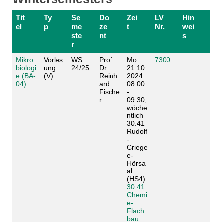
Tit
Ty
Se
Do
Zei
LV
Hin
el
p
me
ze
t
Nr.
wei
ste
nt
s
r
Mikro
Vorles
WS
Prof.
Mo.
7300
biologi
ung
24/25
Dr.
21.10.
e (BA-
(V)
Reinh
2024
04)
ard
08:00
Fische
-
r
09:30,
wöche
ntlich
30.41
Rudolf
-
Criege
e-
Hörsa
al
(HS4)
30.41
Chemi
e-
Flach
bau