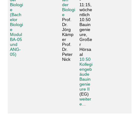
Biologi
der
11:15,
e
Biologi
wöche
(Bach
e
ntlich
elor
Prof.
10.50
Biologi
Dr.
Bauin
e
Jörg
genie
Modul
Kämp
ure,
BA-05
er
Große
und
Prof.
r
ANG-
Dr.
Hörsa
05)
Peter
al
Nick
10.50
Kollegi
engeb
äude
Bauin
genie
ure II
(EG)
weiter
e...