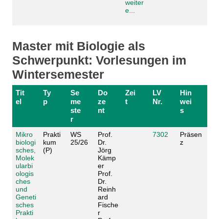
weiter
e...
Master mit Biologie als
Schwerpunkt: Vorlesungen im
Wintersemester
Tit
Ty
Se
Do
Zei
LV
Hin
el
p
me
ze
t
Nr.
wei
ste
nt
s
r
Mikro
Prakti
WS
Prof.
7302
Präsen
biologi
kum
25/26
Dr.
z
sches,
(P)
Jörg
Molek
Kämp
ularbi
er
ologis
Prof.
ches
Dr.
und
Reinh
Geneti
ard
sches
Fische
Prakti
r