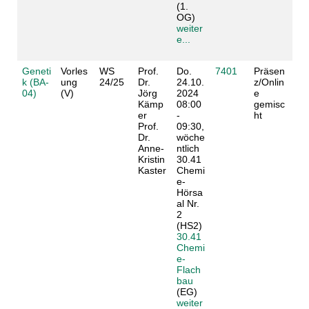
(1.
OG)
weiter
e...
Geneti
Vorles
WS
Prof.
Do.
7401
Präsen
k (BA-
ung
24/25
Dr.
24.10.
z/Onlin
04)
(V)
Jörg
2024
e
Kämp
08:00
gemisc
er
-
ht
Prof.
09:30,
Dr.
wöche
Anne-
ntlich
Kristin
30.41
Kaster
Chemi
e-
Hörsa
al Nr.
2
(HS2)
30.41
Chemi
e-
Flach
bau
(EG)
weiter