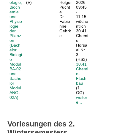
ologie,
(V)
Holger
2026
Bioch
Pucht
09:45
emie
a
-
und
Dr.
11:15,
Physio
Fabie
wöche
logie
nne
ntlich
der
Gehrk
30.41
Pflanz
e
Chemi
en
e-
(Bach
Hörsa
elor
al Nr.
Biologi
3
e
(HS3)
Modul
30.41
BA-02
Chemi
und
e-
Bache
Flach
lor
bau
Modul
(1.
ANG-
OG)
02A)
weiter
e...
Vorlesungen des 2.
Wintersemesters