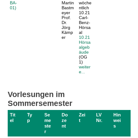
BA-
Martin
wöche
01)
Bastm
ntlich
eyer
10.21
Prof.
Carl-
Dr.
Benz-
Jörg
Hörsa
Kämp
al
er
10.21
Hörsa
algeb
äude
(OG
1)
weiter
e...
Vorlesungen im
Sommersemester
Tit
Ty
Se
Do
Zei
LV
Hin
el
p
me
ze
t
Nr.
wei
ste
nt
s
r