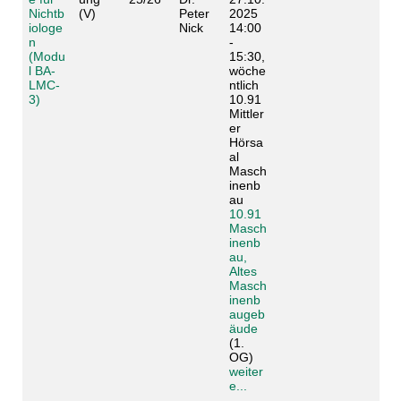
Nichtb
(V)
Peter
2025
iologe
Nick
14:00
n
-
(Modu
15:30,
l BA-
wöche
LMC-
ntlich
3)
10.91
Mittler
er
Hörsa
al
Masch
inenb
au
10.91
Masch
inenb
au,
Altes
Masch
inenb
augeb
äude
(1.
OG)
weiter
e...