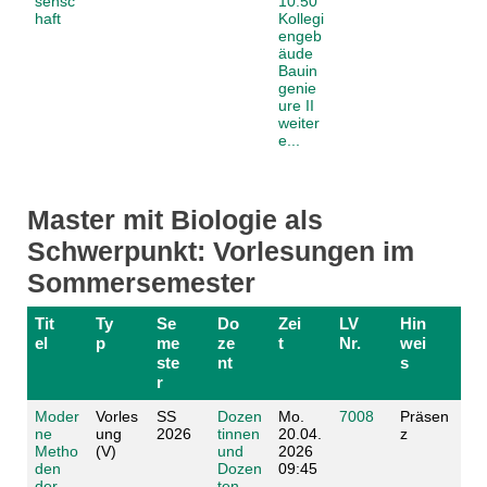
sensc
10.50
haft
Kollegi
engeb
äude
Bauin
genie
ure II
weiter
e...
Master mit Biologie als
Schwerpunkt: Vorlesungen im
Sommersemester
Tit
Ty
Se
Do
Zei
LV
Hin
el
p
me
ze
t
Nr.
wei
ste
nt
s
r
Moder
Vorles
SS
Dozen
Mo.
7008
Präsen
ne
ung
2026
tinnen
20.04.
z
Metho
(V)
und
2026
den
Dozen
09:45
der
ten
-