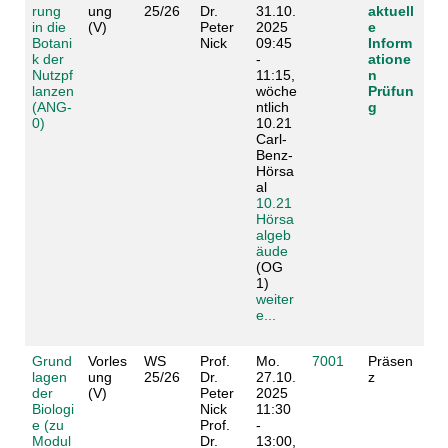
rung
ung
25/26
Dr.
31.10.
aktuell
in die
(V)
Peter
2025
e
Botani
Nick
09:45
Inform
k der
-
atione
Nutzpf
11:15,
n
lanzen
wöche
Prüfun
(ANG-
ntlich
g
0)
10.21
Carl-
Benz-
Hörsa
al
10.21
Hörsa
algeb
äude
(OG
1)
weiter
e...
Grund
Vorles
WS
Prof.
Mo.
7001
Präsen
lagen
ung
25/26
Dr.
27.10.
z
der
(V)
Peter
2025
Biologi
Nick
11:30
e (zu
Prof.
-
Modul
Dr.
13:00,