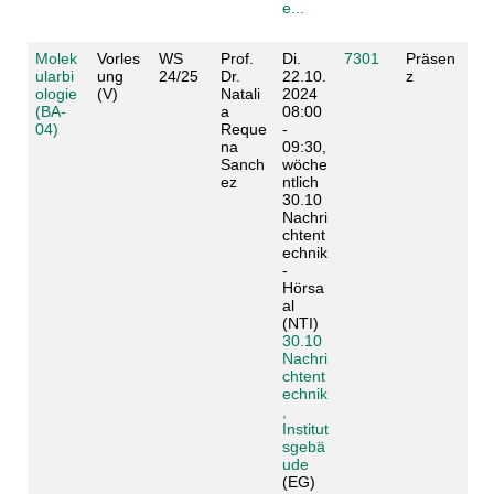
e...
Molek
Vorles
WS
Prof.
Di.
7301
Präsen
ularbi
ung
24/25
Dr.
22.10.
z
ologie
(V)
Natali
2024
(BA-
a
08:00
04)
Reque
-
na
09:30,
Sanch
wöche
ez
ntlich
30.10
Nachri
chtent
echnik
-
Hörsa
al
(NTI)
30.10
Nachri
chtent
echnik
,
Institut
sgebä
ude
(EG)